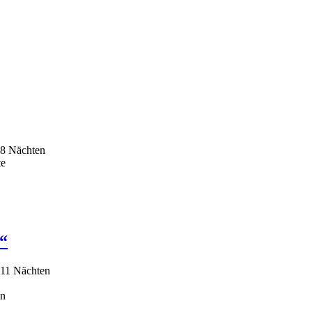
 8 Nächten
te
a“
 11 Nächten
ln