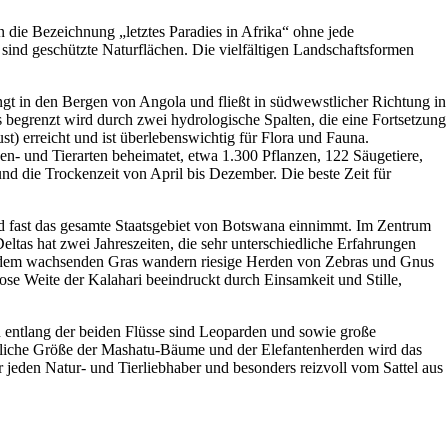
 die Bezeichnung „letztes Paradies in Afrika“ ohne jede
ind geschützte Naturflächen. Die vielfältigen Landschaftsformen
gt in den Bergen von Angola und fließt in südwewstlicher Richtung in
s begrenzt wird durch zwei hydrologische Spalten, die eine Fortsetzung
) erreicht und ist überlebenswichtig für Flora und Fauna.
zen- und Tierarten beheimatet, etwa 1.300 Pflanzen, 122 Säugetiere,
und die Trockenzeit von April bis Dezember. Die beste Zeit für
nd fast das gesamte Staatsgebiet von Botswana einnimmt. Im Zentrum
eltas hat zwei Jahreszeiten, die sehr unterschiedliche Erfahrungen
mit dem wachsenden Gras wandern riesige Herden von Zebras und Gnus
se Weite der Kalahari beeindruckt durch Einsamkeit und Stille,
n entlang der beiden Flüsse sind Leoparden und sowie große
nliche Größe der Mashatu-Bäume und der Elefantenherden wird das
 jeden Natur- und Tierliebhaber und besonders reizvoll vom Sattel aus