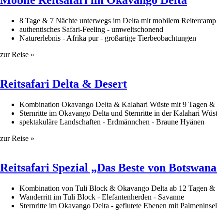
Mobile Reitsafari im Okavango Delta
8 Tage & 7 Nächte unterwegs im Delta mit mobilem Reitercamp
authentisches Safari-Feeling - umweltschonend
Naturerlebnis - Afrika pur - großartige Tierbeobachtungen
zur Reise »
Reitsafari Delta & Desert
Kombination Okavango Delta & Kalahari Wüste mit 9 Tagen &
Sternritte im Okavango Delta und Sternritte in der Kalahari Wüs
spektakuläre Landschaften - Erdmännchen - Braune Hyänen
zur Reise »
​Reitsafari Spezial „Das Beste von Botswan
Kombination von Tuli Block & Okavango Delta ab 12 Tagen &
Wanderritt im Tuli Block - Elefantenherden - Savanne
Sternritte im Okavango Delta - geflutete Ebenen mit Palmeninse