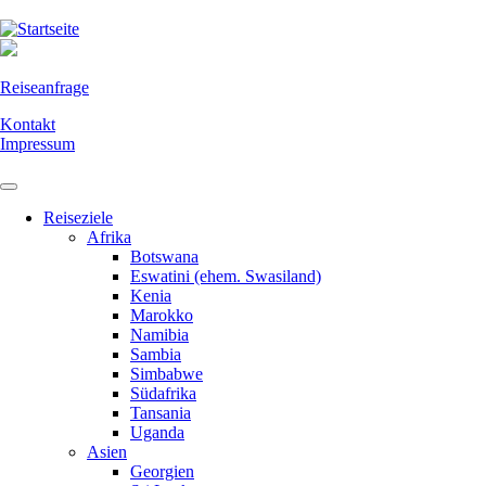
Direkt
zum
Inhalt
Reiseanfrage
Kontakt
Impressum
Reiseziele
Afrika
Botswana
Eswatini (ehem. Swasiland)
Kenia
Marokko
Namibia
Sambia
Simbabwe
Südafrika
Tansania
Uganda
Asien
Georgien