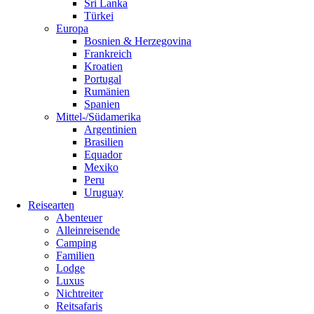
Sri Lanka
Türkei
Europa
Bosnien & Herzegovina
Frankreich
Kroatien
Portugal
Rumänien
Spanien
Mittel-/Südamerika
Argentinien
Brasilien
Equador
Mexiko
Peru
Uruguay
Reisearten
Abenteuer
Alleinreisende
Camping
Familien
Lodge
Luxus
Nichtreiter
Reitsafaris