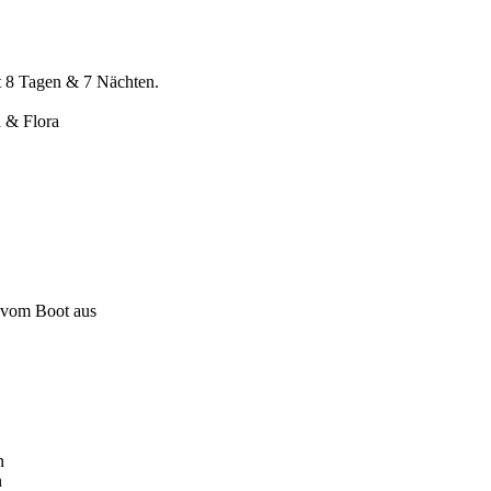
t 8 Tagen & 7 Nächten.
 & Flora
 vom Boot aus
n
n