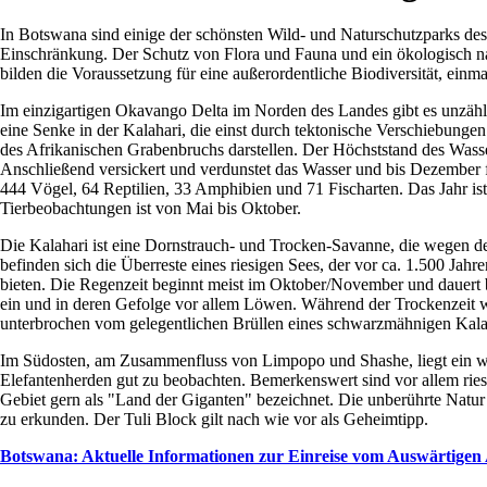
In Botswana sind einige der schönsten Wild- und Naturschutzparks des 
Einschränkung. Der Schutz von Flora und Fauna und ein ökologisch nac
bilden die Voraussetzung für eine außerordentliche Biodiversität, einma
Im einzigartigen Okavango Delta im Norden des Landes gibt es unzähli
eine Senke in der Kalahari, die einst durch tektonische Verschiebungen
des Afrikanischen Grabenbruchs darstellen. Der Höchststand des Wasse
Anschließend versickert und verdunstet das Wasser und bis Dezember fa
444 Vögel, 64 Reptilien, 33 Amphibien und 71 Fischarten. Das Jahr ist 
Tierbeobachtungen ist von Mai bis Oktober.
Die Kalahari ist eine Dornstrauch- und Trocken-Savanne, die wegen d
befinden sich die Überreste eines riesigen Sees, der vor ca. 1.500 Jah
bieten. Die Regenzeit beginnt meist im Oktober/November und dauert 
ein und in deren Gefolge vor allem Löwen. Während der Trockenzeit wir
unterbrochen vom gelegentlichen Brüllen eines schwarzmähnigen Kal
Im Südosten, am Zusammenfluss von Limpopo und Shashe, liegt ein wei
Elefantenherden gut zu beobachten. Bemerkenswert sind vor allem ri
Gebiet gern als "Land der Giganten" bezeichnet. Die unberührte Natur 
zu erkunden. Der Tuli Block gilt nach wie vor als Geheimtipp.
Botswana: Aktuelle Informationen zur Einreise vom Auswärtigen