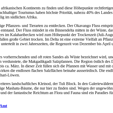
afrikanischen Kontinents zu finden und diese Höhepunkte rechtfertigen
hhaltiger Tourismus haben höchste Priorität, nahezu 40% des Landes s
lig im südlichen Afrika.
ge Pflanzen- und Tierarten zu entdecken. Der Okavango Fluss entsprin
 entstand. Der Fluss mündet in ein Binnendelta mitten in der Wüste, da
rs im Kalaharibecken wird zum Höhepunkt der Trockenzeit (Juli-August
llen große Gebiet trocken. Im Delta ist eine extreme Vielfalt an Pflan
unterteilt in zwei Jahreszeiten, die Regenzeit von Dezember bis April 
es vorherrschenden und oft roten Sandes als Wüste bezeichnet wird, u
ren verdunstete, die Makgadikgadi Salzpfannen. Die Region östlich des D
bis ca. März. In dieser Zeit füllen sich die Pfannen mit Wasser und 
ken die endlosen flachen Salzflächen beinahe ausserirdisch. Die endlo
ahari-Löwen.
teres landschaftliches Kleinod, der Tuli Block. In den Galeriewälder
esige Mashatu-Bäume, die nur hier zu finden sind. Wegen der ungewöh
und der fantastische Reichtum an Flora und Fauna sind ein Paradies für
 Amt