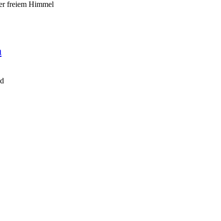
ter freiem Himmel
a
ld