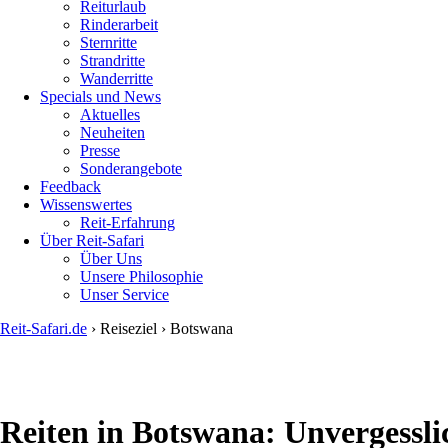
Reiturlaub
Rinderarbeit
Sternritte
Strandritte
Wanderritte
Specials und News
Aktuelles
Neuheiten
Presse
Sonderangebote
Feedback
Wissenswertes
Reit-Erfahrung
Über Reit-Safari
Über Uns
Unsere Philosophie
Unser Service
Reit-Safari.de
›
Reiseziel
›
Botswana
You
are
here
Reiten in Botswana: Unvergessli