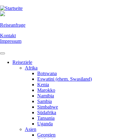
Direkt
zum
Inhalt
Reiseanfrage
Kontakt
Impressum
Reiseziele
Afrika
Botswana
Eswatini (ehem. Swasiland)
Kenia
Marokko
Namibia
Sambia
Simbabwe
Südafrika
Tansania
Uganda
Asien
Georgien