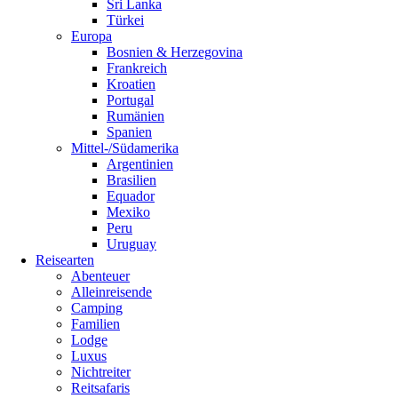
Sri Lanka
Türkei
Europa
Bosnien & Herzegovina
Frankreich
Kroatien
Portugal
Rumänien
Spanien
Mittel-/Südamerika
Argentinien
Brasilien
Equador
Mexiko
Peru
Uruguay
Reisearten
Abenteuer
Alleinreisende
Camping
Familien
Lodge
Luxus
Nichtreiter
Reitsafaris