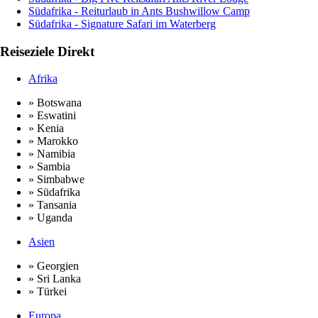
Südafrika - Reiturlaub in Ants Bushwillow Camp
Südafrika - Signature Safari im Waterberg
Reiseziele Direkt
Afrika
» Botswana
» Eswatini
» Kenia
» Marokko
» Namibia
» Sambia
» Simbabwe
» Südafrika
» Tansania
» Uganda
Asien
» Georgien
» Sri Lanka
» Türkei
Europa