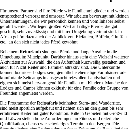
Für unsere Partner sind ihre Pferde wie Familienmitglieder und werden
entsprechend versorgt und umsorgt. Wir arbeiten bevorzugt mit kleinen
Unternehmungen, die wir persönlich kennen und vom Inhaber selbst
geführt werden. Wir legen großen Wert auf rittige Pferde, die gut
geschult, sehr zuverlässig und mit ihrer Umgebung vertraut sind. In
Afrika gehört dazu auch der Anblick von Elefanten, Büffeln, Giraffen
etc., an den sich nicht jedes Pferd gewöhnt.
Bei einem
Reiturlaub
sind gute Pferde und lange Ausritte in die
Umgebung im Mittelpunkt. Darüber hinaus steht eine Vielzahl weiterer
Aktivitäten zur Auswahl, die den Aufenthalt kurzweilig gestalten und
auch für Nicht-Reiter und Familien attraktiv sind. Die Unterkünfte
können luxuriöse Lodges sein, gemütliche ehemalige Farmhäuser oder
komfortable Zeltcamps in ausgesucht reizvollen Landschaften und
eignen sich meist hervorragend für Familien mit Kindern. Manche der
Lodges und Camps können exklusiv für eine Familie oder Gruppe von
Freunden angemietet werden.
Die Programme der
Reitsafaris
beinhalten Stern- und Wanderritte,
sind meist sportlich aufgebaut und richten sich an den guten bis sehr
erfahrenen Reiter mit guter Kondition. Ritte in Gebieten mit Großwild
und Löwen stellen hohe Anforderungen an Fitness und reiterliche
Qualifikation, ebenso wie schwieriges Terrain in den Bergen. Die
Sternritte haben eine Lodge oder ein festes Zeltcamp als Basis, bei den