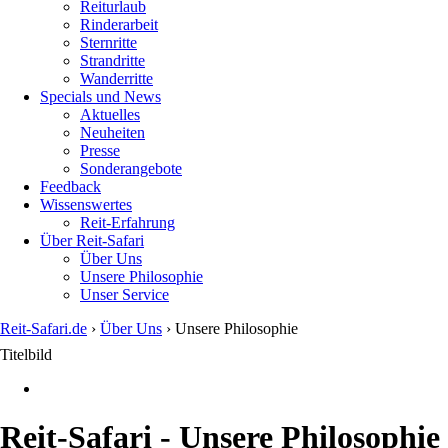
Reiturlaub
Rinderarbeit
Sternritte
Strandritte
Wanderritte
Specials und News
Aktuelles
Neuheiten
Presse
Sonderangebote
Feedback
Wissenswertes
Reit-Erfahrung
Über Reit-Safari
Über Uns
Unsere Philosophie
Unser Service
Reit-Safari.de
›
Über Uns
›
Unsere Philosophie
You
Titelbild
are
here
Reit-Safari - Unsere Philosophie