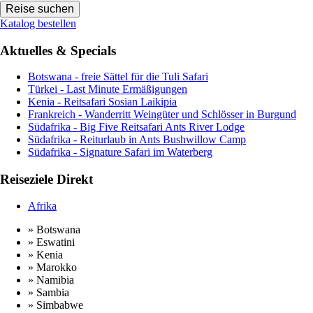
Katalog bestellen
Aktuelles & Specials
Botswana - freie Sättel für die Tuli Safari
Türkei - Last Minute Ermäßigungen
Kenia - Reitsafari Sosian Laikipia
Frankreich - Wanderritt Weingüter und Schlösser in Burgund
Südafrika - Big Five Reitsafari Ants River Lodge
Südafrika - Reiturlaub in Ants Bushwillow Camp
Südafrika - Signature Safari im Waterberg
Reiseziele Direkt
Afrika
» Botswana
» Eswatini
» Kenia
» Marokko
» Namibia
» Sambia
» Simbabwe