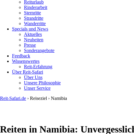
Reiturlaub
Rinderarbeit
Sternritte
Strandritte
Wanderritte
Specials und News
Aktuelles
Neuheiten
Presse
Sonderangebote
Feedback
Wissenswertes
Reit-Erfahrung
Über Reit-Safari
Über Uns
Unsere Philosophie
Unser Service
Reit-Safari.de
›
Reiseziel
›
Namibia
You
are
here
Reiten in Namibia: Unvergesslic