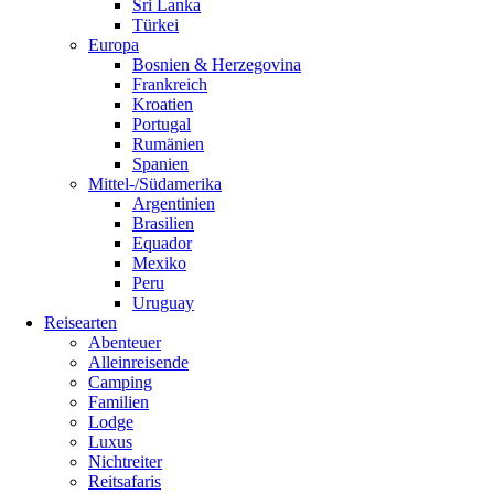
Sri Lanka
Türkei
Europa
Bosnien & Herzegovina
Frankreich
Kroatien
Portugal
Rumänien
Spanien
Mittel-/Südamerika
Argentinien
Brasilien
Equador
Mexiko
Peru
Uruguay
Reisearten
Abenteuer
Alleinreisende
Camping
Familien
Lodge
Luxus
Nichtreiter
Reitsafaris