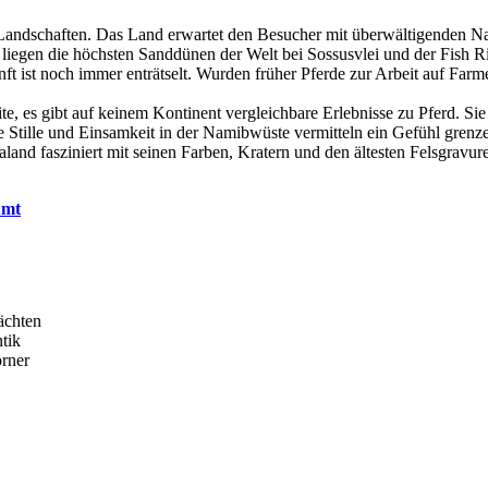
 Landschaften. Das Land erwartet den Besucher mit überwältigenden Na
, liegen die höchsten Sanddünen der Welt bei Sossusvlei und der Fish
 ist noch immer enträtselt. Wurden früher Pferde zur Arbeit auf Farmen
ite, es gibt auf keinem Kontinent vergleichbare Erlebnisse zu Pferd. S
ie Stille und Einsamkeit in der Namibwüste vermitteln ein Gefühl grenz
and fasziniert mit seinen Farben, Kratern und den ältesten Felsgravuren
Amt
ächten
tik
rner