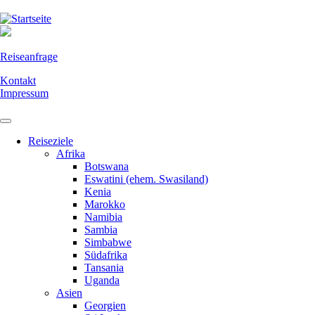
Direkt
zum
Inhalt
Reiseanfrage
Kontakt
Impressum
Reiseziele
Afrika
Botswana
Eswatini (ehem. Swasiland)
Kenia
Marokko
Namibia
Sambia
Simbabwe
Südafrika
Tansania
Uganda
Asien
Georgien