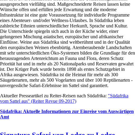
Unsere Philosophie
ausgesprochen vielfältig sind. Maßgeschneiderte Reisen lassen keine
Luxus
Simbabwe
Wünsche offen und erfüllen jede Erwartung und die moderne
Unser Service
Infrastruktur ist eine gute Voraussetzung für individuelle Programme
Nichtreiter
Südafrika
eines Abenteuer- und/oder Wellness-Urlaubes. In Südafrika leben
zahlreiche Ethnien unterschiedlicher Herkunft, Sprache und Kultur.
Reitsafaris
Tansania
Die Unterschiede spiegeln sich auch in der Küche wider, einer
gelungenen Mischung asiatischer, europäischer und afrikanischer
Reiturlaub
Uganda
Einflüsse. Weine aus Südafrika sind weltberühmt und in der Qualität
den europäischen Weinen ebenbürtig. Atemberaubende Landschaften
mit sehr unterschiedlichen Öko-Systemen bilden die Grundlage für den
Rinderarbeit
herausragenden Artenreichtum an Fauna und Flora, deren Schutz
ASIEN
Priorität hat und in mehr als 20 Nationalparks und Reservaten gewahrt
Sternritte
ist. Der Krüger Park wurde bereits 1898 als erstes Schutzgebiet in
Georgien
Afrika ausgewiesen. Südafrika ist die Heimat für mehr als 300
Strandritte
Säugetierarten, mehr als 500 Vogelarten und über 100 Reptilienarten -
Sri Lanka
unvergessliche Safari-Erlebnisse im Sattel sind garantiert.
Wanderritte
Türkei
Aktueller Presseartikel zu Reiter-Reisen nach Südafrika:
"Südafrika
vom Sattel aus" (Reiter Revue 09-2017)
EUROPA
Südafrika: Aktuelle Informationen zur Einreise vom Auswärtigen
Amt
Bosnien & Herzegovina
Frankreich