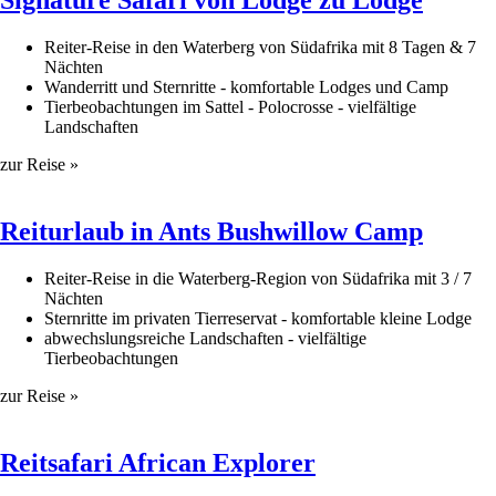
Signature Safari von Lodge zu Lodge
Kroatien
Reiter-Reise in den Waterberg von Südafrika mit 8 Tagen & 7
Nächten
Portugal
Wanderritt und Sternritte - komfortable Lodges und Camp
Tierbeobachtungen im Sattel - Polocrosse - vielfältige
Rumänien
Landschaften
Spanien
zur Reise »
MITTEL-/SÜDAMERIKA
Reiturlaub in Ants Bushwillow Camp
Argentinien
Reiter-Reise in die Waterberg-Region von Südafrika mit 3 / 7
Nächten
Brasilien
Sternritte im privaten Tierreservat - komfortable kleine Lodge
abwechslungsreiche Landschaften - vielfältige
Equador
Tierbeobachtungen
Mexiko
zur Reise »
Peru
​Reitsafari African Explorer
Uruguay