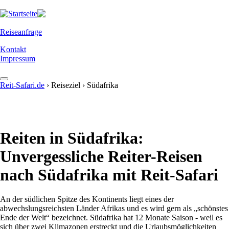
Direkt
zum
Inhalt
Reiseanfrage
Kontakt
Impressum
Reit-Safari.de
›
Reiseziel
›
Südafrika
Reiseziele
You
are
Reisearten
AFRIKA
here
Specials und News
Botswana
Reiten in Südafrika:
Abenteuer
Eswatini (ehem. Swasiland)
Feedback
Unvergessliche Reiter-Reisen
Alleinreisende
Aktuelles
Kenia
Wissenswertes
nach Südafrika mit Reit-Safari
Camping
Neuheiten
Marokko
Über Reit-Safari
Familien
Presse
Reit-Erfahrung
An der südlichen Spitze des Kontinents liegt eines der
Namibia
abwechslungsreichsten Länder Afrikas und es wird gern als „schönstes
Lodge
Sonderangebote
Über Uns
Ende der Welt“ bezeichnet. Südafrika hat 12 Monate Saison - weil es
Sambia
sich über zwei Klimazonen erstreckt und die Urlaubsmöglichkeiten