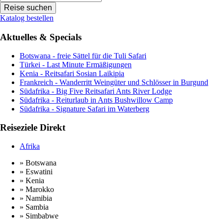
Katalog bestellen
Aktuelles & Specials
Botswana - freie Sättel für die Tuli Safari
Türkei - Last Minute Ermäßigungen
Kenia - Reitsafari Sosian Laikipia
Frankreich - Wanderritt Weingüter und Schlösser in Burgund
Südafrika - Big Five Reitsafari Ants River Lodge
Südafrika - Reiturlaub in Ants Bushwillow Camp
Südafrika - Signature Safari im Waterberg
Reiseziele Direkt
Afrika
» Botswana
» Eswatini
» Kenia
» Marokko
» Namibia
» Sambia
» Simbabwe