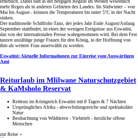
erheblich. Dabei fällt in der bergigen Region im Westen wesentlich
mehr Regen als in anderen Gebieten des Landes. Im Südwinter – von
Mai bis August - können die Temperaturen bis unter 5°C in der Nacht
sinken.
Der traditionelle Schilfrohr-Tanz, der jedes Jahr Ende August/Anfang
September stattfindet, ist eines der wenigen Ereignisse aus Eswatini,
das von der internationalen Presse wahrgenommen wird. Bei dem Fest
tanzen unzählige junge Frauen für den König, in der Hoffnung von
ihm als weitere Frau auserwählt zu werden.
Eswatini: Aktuelle Informationen zur Einreise vom Auswärtigen
Amt
Reiturlaub im Mlilwane Naturschutzgebiet
& KaMsholo Reservat
Reittour im Königreich Eswatini mit 8 Tagen & 7 Nächten
Ursprüngliches Afrika - abwechslungsreiche und spektakuläre
Natur
Beobachtung von Wildtieren - Viehtrieb - herzliche offene
Menschen
zur Reise »