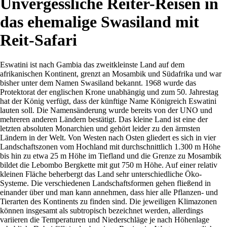
Unvergessliche Reiter-Reisen in
das ehemalige Swasiland mit
Reit-Safari
Eswatini ist nach Gambia das zweitkleinste Land auf dem
afrikanischen Kontinent, grenzt an Mosambik und Südafrika und war
bisher unter dem Namen Swasiland bekannt. 1968 wurde das
Protektorat der englischen Krone unabhängig und zum 50. Jahrestag
hat der König verfügt, dass der künftige Name Königreich Eswatini
lauten soll. Die Namensänderung wurde bereits von der UNO und
mehreren anderen Ländern bestätigt. Das kleine Land ist eine der
letzten absoluten Monarchien und gehört leider zu den ärmsten
Ländern in der Welt. Von Westen nach Osten gliedert es sich in vier
Landschaftszonen vom Hochland mit durchschnittlich 1.300 m Höhe
bis hin zu etwa 25 m Höhe im Tiefland und die Grenze zu Mosambik
bildet die Lebombo Bergkette mit gut 750 m Höhe. Auf einer relativ
kleinen Fläche beherbergt das Land sehr unterschiedliche Öko-
Systeme. Die verschiedenen Landschaftsformen gehen fließend in
einander über und man kann annehmen, dass hier alle Pflanzen- und
Tierarten des Kontinents zu finden sind. Die jeweiligen Klimazonen
können insgesamt als subtropisch bezeichnet werden, allerdings
variieren die Temperaturen und Niederschläge je nach Höhenlage