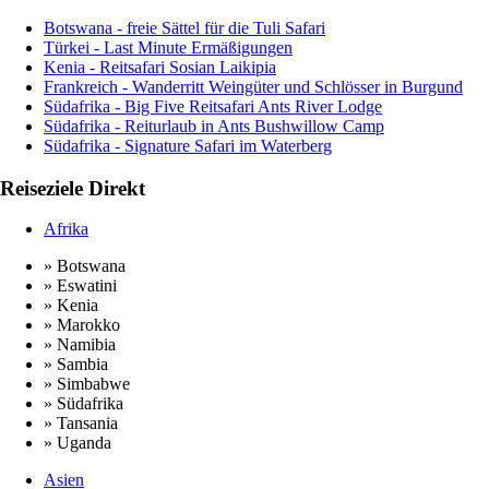
Botswana - freie Sättel für die Tuli Safari
Türkei - Last Minute Ermäßigungen
Kenia - Reitsafari Sosian Laikipia
Frankreich - Wanderritt Weingüter und Schlösser in Burgund
Südafrika - Big Five Reitsafari Ants River Lodge
Südafrika - Reiturlaub in Ants Bushwillow Camp
Südafrika - Signature Safari im Waterberg
Reiseziele Direkt
Afrika
» Botswana
» Eswatini
» Kenia
» Marokko
» Namibia
» Sambia
» Simbabwe
» Südafrika
» Tansania
» Uganda
Asien