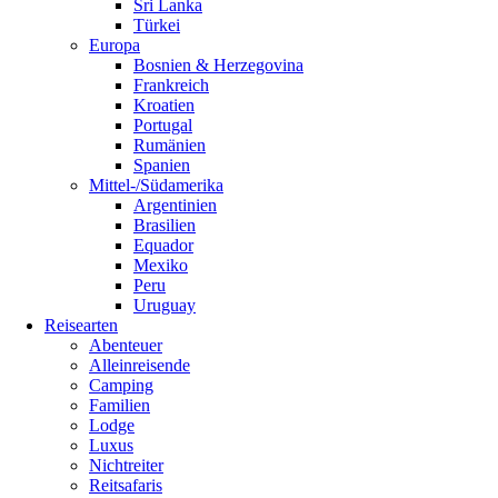
Sri Lanka
Türkei
Europa
Bosnien & Herzegovina
Frankreich
Kroatien
Portugal
Rumänien
Spanien
Mittel-/Südamerika
Argentinien
Brasilien
Equador
Mexiko
Peru
Uruguay
Reisearten
Abenteuer
Alleinreisende
Camping
Familien
Lodge
Luxus
Nichtreiter
Reitsafaris