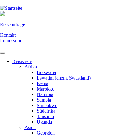
Direkt
zum
Inhalt
Reiseanfrage
Kontakt
Impressum
Reiseziele
Afrika
Botswana
Eswatini (ehem. Swasiland)
Kenia
Marokko
Namibia
Sambia
Simbabwe
Südafrika
Tansania
Uganda
Asien
Georgien