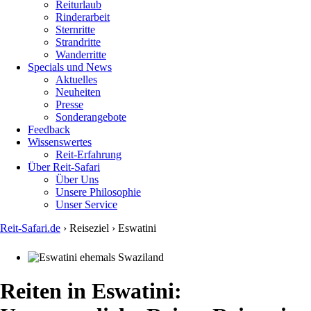
Reiturlaub
Rinderarbeit
Sternritte
Strandritte
Wanderritte
Specials und News
Aktuelles
Neuheiten
Presse
Sonderangebote
Feedback
Wissenswertes
Reit-Erfahrung
Über Reit-Safari
Über Uns
Unsere Philosophie
Unser Service
Reit-Safari.de
›
Reiseziel
›
Eswatini
You
are
here
Reiten in Eswatini: