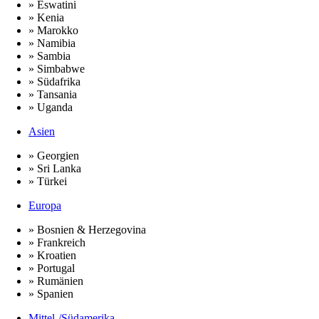
» Eswatini
» Kenia
» Marokko
» Namibia
» Sambia
» Simbabwe
» Südafrika
» Tansania
» Uganda
Asien
» Georgien
» Sri Lanka
» Türkei
Europa
» Bosnien & Herzegovina
» Frankreich
» Kroatien
» Portugal
» Rumänien
» Spanien
Mittel-/Südamerika