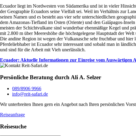
Ecuador liegt im Nordwesten von Südamerika und ist in vieler Hinsich
der Geographie Ecuadors seine Vielfalt sei. Weil im Verhältnis zur Lan
seinen Namen und es besteht aus vier sehr unterschiedlichen geograph
dem Amazonas-Tiefland im Osten (Oriente) und den Galápagos-Inseln 1
meisten der Schichtvulkane sind wunderbar ebenmäßige Kegel und präge
mit 2.800 m über Meereshöhe die höchstgelegene Hauptstadt der Welt
Die andine Region ist wegen der Vulkanasche sehr fruchtbar und hie
Pferdeliebhaber ist Ecuador sehr interessant und sobald man in ländli
und sind für die Arbeit mit Vieh unerlässlich.
Ecuador: Aktuelle Informationen zur Einreise vom Auswärtigen 
Persönliche Beratung durch Ali A. Selzer
089/8906 9966
info@reit-safari.de
Wir unterbreiten Ihnen gern ein Angebot nach Ihren persönlichen Vorst
Reiseanfrage
Reisesuche