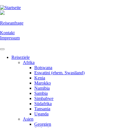
Direkt
zum
Inhalt
Reiseanfrage
Kontakt
Impressum
Reiseziele
Afrika
Botswana
Eswatini (ehem. Swasiland)
Kenia
Marokko
Namibia
Sambia
Simbabwe
Südafrika
Tansania
Uganda
Asien
Georgien