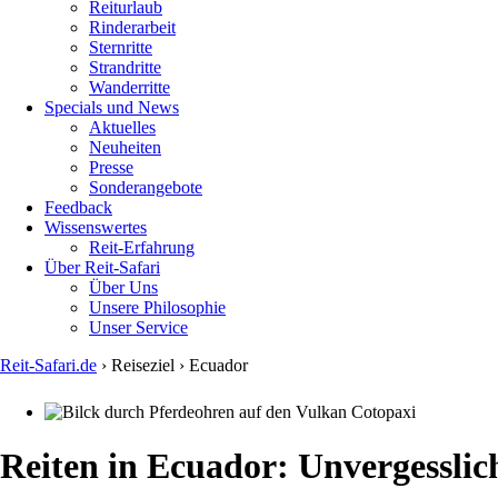
Reiturlaub
Rinderarbeit
Sternritte
Strandritte
Wanderritte
Specials und News
Aktuelles
Neuheiten
Presse
Sonderangebote
Feedback
Wissenswertes
Reit-Erfahrung
Über Reit-Safari
Über Uns
Unsere Philosophie
Unser Service
Reit-Safari.de
›
Reiseziel
›
Ecuador
You
are
here
Reiten in Ecuador: Unvergesslic