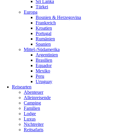
Sri Lanka
Türkei
Europa
Bosnien & Herzegovina
Frankreich
Kroatien
Portugal
Rumänien
Spanien
Mittel-/Südamerika
Argentinien
Brasilien
Equador
Mexiko
Peru
Uruguay
Reisearten
Abenteuer
Alleinreisende
Camping
Familien
Lodge
Luxus
Nichtreiter
Reitsafaris