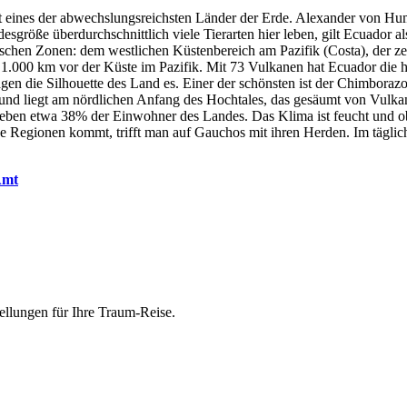
t eines der abwechslungsreichsten Länder der Erde. Alexander von Hum
desgröße überdurchschnittlich viele Tierarten hier leben, gilt Ecuador
ischen Zonen: dem westlichen Küstenbereich am Pazifik (Costa), der z
.000 km vor der Küste im Pazifik. Mit 73 Vulkanen hat Ecuador die hö
n die Silhouette des Land es. Einer der schönsten ist der Chimborazo 
 und liegt am nördlichen Anfang des Hochtales, das gesäumt von Vulk
r leben etwa 38% der Einwohner des Landes. Das Klima ist feucht und
che Regionen kommt, trifft man auf Gauchos mit ihren Herden. Im tägli
Amt
ellungen für Ihre Traum-Reise.