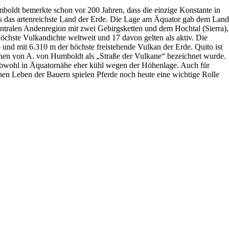
boldt bemerkte schon vor 200 Jahren, dass die einzige Konstante in
 als das artenreichste Land der Erde. Die Lage am Äquator gab dem Land
entralen Andenregion mit zwei Gebirgsketten und dem Hochtal (Sierra),
chste Vulkandichte weltweit und 17 davon gelten als aktiv. Die
und mit 6.310 m der höchste freistehende Vulkan der Erde. Quito ist
anen von A. von Humboldt als „Straße der Vulkane“ bezeichnet wurde.
 obwohl in Äquatornähe eher kühl wegen der Höhenlage. Auch für
chen Leben der Bauern spielen Pferde noch heute eine wichtige Rolle