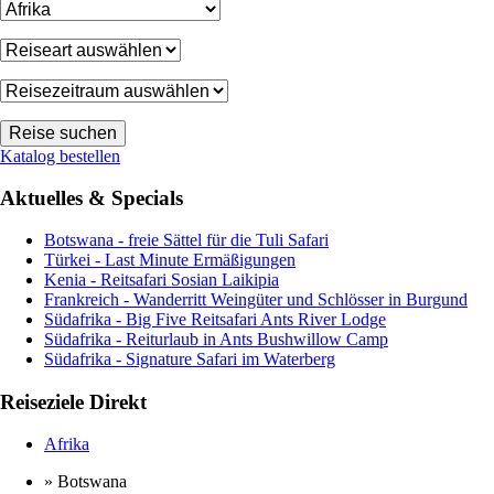
Katalog bestellen
Aktuelles & Specials
Botswana - freie Sättel für die Tuli Safari
Türkei - Last Minute Ermäßigungen
Kenia - Reitsafari Sosian Laikipia
Frankreich - Wanderritt Weingüter und Schlösser in Burgund
Südafrika - Big Five Reitsafari Ants River Lodge
Südafrika - Reiturlaub in Ants Bushwillow Camp
Südafrika - Signature Safari im Waterberg
Reiseziele Direkt
Afrika
» Botswana