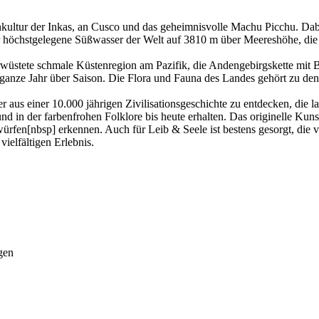
ultur der Inkas, an Cusco und das geheimnisvolle Machu Picchu. Dabei 
öchstgelegene Süßwasser der Welt auf 3810 m über Meereshöhe, die größ
verwüstete schmale Küstenregion am Pazifik, die Andengebirgskette mi
as ganze Jahr über Saison. Die Flora und Fauna des Landes gehört zu d
er aus einer 10.000 jährigen Zivilisationsgeschichte zu entdecken, die 
nd in der farbenfrohen Folklore bis heute erhalten. Das originelle Ku
rfen[nbsp] erkennen. Auch für Leib & Seele ist bestens gesorgt, die v
elfältigen Erlebnis.
gen