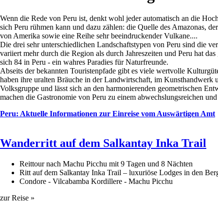
Wenn die Rede von Peru ist, denkt wohl jeder automatisch an die Hochk
sich Peru rühmen kann und dazu zählen: die Quelle des Amazonas, der h
von Amerika sowie eine Reihe sehr beeindruckender Vulkane....
Die drei sehr unterschiedlichen Landschaftstypen von Peru sind die 
variiert mehr durch die Region als durch Jahreszeiten und Peru hat d
sich 84 in Peru - ein wahres Paradies für Naturfreunde.
Abseits der bekannten Touristenpfade gibt es viele wertvolle Kulturgüt
haben ihre uralten Bräuche in der Landwirtschaft, im Kunsthandwerk u
Volksgruppe und lässt sich an den harmonierenden geometrischen Entwü
machen die Gastronomie von Peru zu einem abwechslungsreichen und vi
Peru: Aktuelle Informationen zur Einreise vom Auswärtigen Amt
Wanderritt auf dem Salkantay Inka Trail
Reittour nach Machu Picchu mit 9 Tagen und 8 Nächten
Ritt auf dem Salkantay Inka Trail – luxuriöse Lodges in den Ber
Condore - Vilcabamba Kordillere - Machu Picchu
zur Reise »