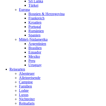
Sri Lanka
Türkei
Europa
Bosnien & Herzegovina
Frankreich
Kroatien
Portugal
Rumänien
Spanien
Mittel-/Südamerika
Argentinien
Brasilien
Equador
Mexiko
Peru
Uruguay
Reisearten
Abenteuer
Alleinreisende
Camping
Familien
Lodge
Luxus
Nichtreiter
Reitsafaris