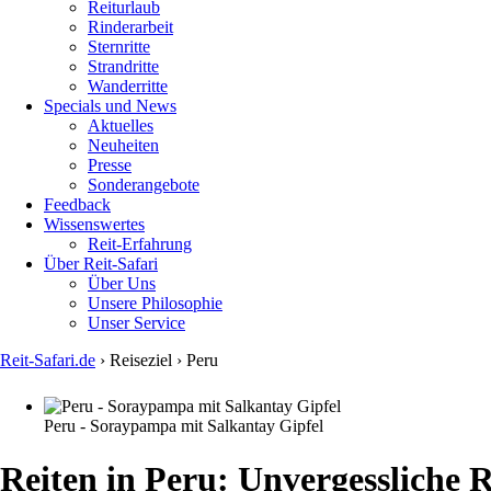
Reiturlaub
Rinderarbeit
Sternritte
Strandritte
Wanderritte
Specials und News
Aktuelles
Neuheiten
Presse
Sonderangebote
Feedback
Wissenswertes
Reit-Erfahrung
Über Reit-Safari
Über Uns
Unsere Philosophie
Unser Service
Reit-Safari.de
›
Reiseziel
›
Peru
You
are
Peru - Soraypampa mit Salkantay Gipfel
here
Reiten in Peru: Unvergessliche R