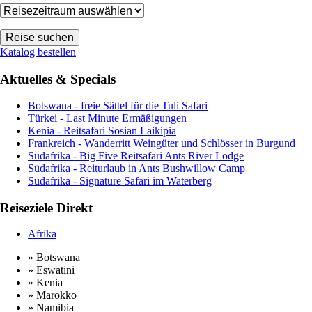
Katalog bestellen
Aktuelles & Specials
Botswana - freie Sättel für die Tuli Safari
Türkei - Last Minute Ermäßigungen
Kenia - Reitsafari Sosian Laikipia
Frankreich - Wanderritt Weingüter und Schlösser in Burgund
Südafrika - Big Five Reitsafari Ants River Lodge
Südafrika - Reiturlaub in Ants Bushwillow Camp
Südafrika - Signature Safari im Waterberg
Reiseziele Direkt
Afrika
» Botswana
» Eswatini
» Kenia
» Marokko
» Namibia