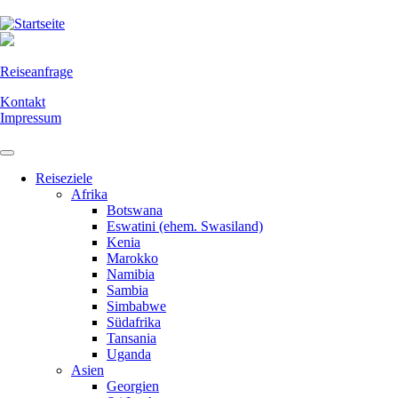
Direkt
zum
Inhalt
Reiseanfrage
Kontakt
Impressum
Reiseziele
Afrika
Botswana
Eswatini (ehem. Swasiland)
Kenia
Marokko
Namibia
Sambia
Simbabwe
Südafrika
Tansania
Uganda
Asien
Georgien