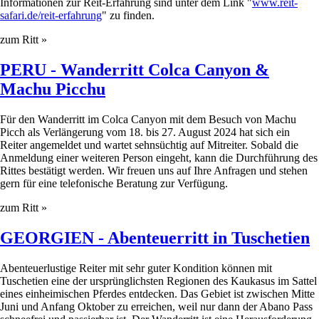
Informationen zur Reit-Erfahrung sind unter dem Link "
www.reit-
Sambia
Unsere Philosophie
safari.de/reit-erfahrung
" zu finden.
Luxus
Simbabwe
zum Ritt »
Unser Service
Nichtreiter
Südafrika
PERU - Wanderritt Colca Canyon &
Reitsafaris
Tansania
Machu Picchu
Reiturlaub
Uganda
Für den Wanderritt im Colca Canyon mit dem Besuch von Machu
Picch als Verlängerung vom 18. bis 27. August 2024 hat sich ein
Reiter angemeldet und wartet sehnsüchtig auf Mitreiter. Sobald die
Rinderarbeit
ASIEN
Anmeldung einer weiteren Person eingeht, kann die Durchführung des
Rittes bestätigt werden. Wir freuen uns auf Ihre Anfragen und stehen
Sternritte
Georgien
gern für eine telefonische Beratung zur Verfügung.
Strandritte
Sri Lanka
zum Ritt »
Wanderritte
Türkei
GEORGIEN - Abenteuerritt in Tuschetien
Abenteuerlustige Reiter mit sehr guter Kondition können mit
EUROPA
Tuschetien eine der ursprünglichsten Regionen des Kaukasus im Sattel
eines einheimischen Pferdes entdecken. Das Gebiet ist zwischen Mitte
Bosnien & Herzegovina
Juni und Anfang Oktober zu erreichen, weil nur dann der Abano Pass