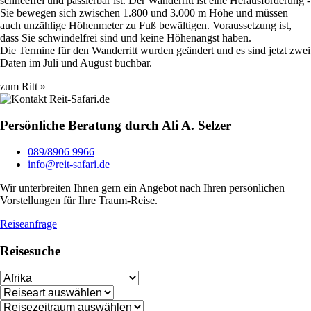
schneefrei und passierbar ist. Der Wanderritt ist eine Herausforderung -
Frankreich
Sie bewegen sich zwischen 1.800 und 3.000 m Höhe und müssen
auch unzählige Höhenmeter zu Fuß bewältigen. Voraussetzung ist,
Kroatien
dass Sie schwindelfrei sind und keine Höhenangst haben.
Die Termine für den Wanderritt wurden geändert und es sind jetzt zwei
Portugal
Daten im Juli und August buchbar.
Rumänien
zum Ritt »
Spanien
Persönliche Beratung durch Ali A. Selzer
MITTEL-/SÜDAMERIKA
089/8906 9966
info@reit-safari.de
Argentinien
Wir unterbreiten Ihnen gern ein Angebot nach Ihren persönlichen
Vorstellungen für Ihre Traum-Reise.
Brasilien
Reiseanfrage
Equador
Reisesuche
Mexiko
Peru
Uruguay