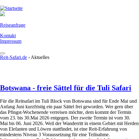
Direkt
zum
Inhalt
Reiseanfrage
Kontakt
Impressum
Reit-Safari.de
›
Aktuelles
Reiseziele
You
are
Reisearten
AFRIKA
here
Specials und News
Botswana
Botswana - freie Sättel für die Tuli Safari
Abenteuer
Eswatini (ehem. Swasiland)
Feedback
Alleinreisende
Aktuelles
Für die Reitsafari im Tuli Block von Botswana sind für Ende Mai und
Anfang Juni kurzfristig ein paar Sättel frei geworden. Wer gern über
Kenia
Wissenswertes
Camping
Neuheiten
das Pfingst-Wochenende verreisen möchte, dem kommt der Termin
vom 23. bis 30.Mai 2026 entgegen. Der zweite Termin ist vom 30.
Marokko
Über Reit-Safari
Familien
Presse
Reit-Erfahrung
Mai bis 06. Juni 2026. Weil der Wanderritt in einem Gebiet mit Herden
von Elefanten und Löwen stattfindet, ist eine Reit-Erfahrung von
Namibia
Lodge
Sonderangebote
Über Uns
mindestens Niveau 3 Voraussetzung für eine Teilnahme.