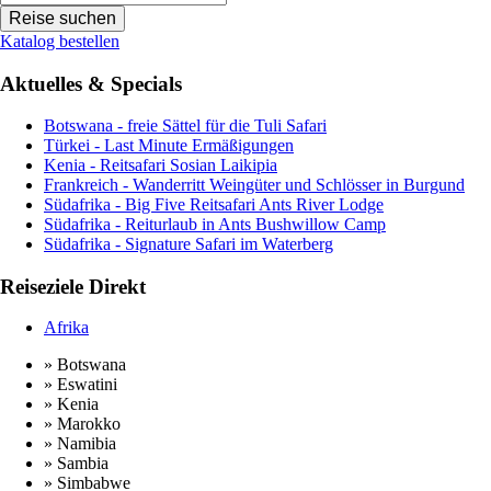
Katalog bestellen
Aktuelles & Specials
Botswana - freie Sättel für die Tuli Safari
Türkei - Last Minute Ermäßigungen
Kenia - Reitsafari Sosian Laikipia
Frankreich - Wanderritt Weingüter und Schlösser in Burgund
Südafrika - Big Five Reitsafari Ants River Lodge
Südafrika - Reiturlaub in Ants Bushwillow Camp
Südafrika - Signature Safari im Waterberg
Reiseziele Direkt
Afrika
» Botswana
» Eswatini
» Kenia
» Marokko
» Namibia
» Sambia
» Simbabwe