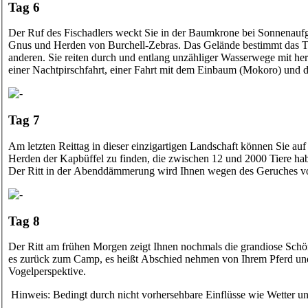
Tag 6
Der Ruf des Fischadlers weckt Sie in der Baumkrone bei Sonnenaufg
Gnus und Herden von Burchell-Zebras. Das Gelände bestimmt das Tem
anderen. Sie reiten durch und entlang unzähliger Wasserwege mit h
einer Nachtpirschfahrt, einer Fahrt mit dem Einbaum (Mokoro) und
Tag 7
Am letzten Reittag in dieser einzigartigen Landschaft können Sie au
Herden der Kapbüffel zu finden, die zwischen 12 und 2000 Tiere ha
Der Ritt in der Abenddämmerung wird Ihnen wegen des Geruches von
Tag 8
Der Ritt am frühen Morgen zeigt Ihnen nochmals die grandiose Schönh
es zurück zum Camp, es heißt Abschied nehmen von Ihrem Pferd und 
Vogelperspektive.
Hinweis: Bedingt durch nicht vorhersehbare Einflüsse wie Wetter u