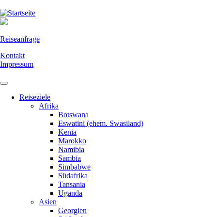
Direkt
zum
Inhalt
Reiseanfrage
Kontakt
Impressum
Reiseziele
Afrika
Botswana
Eswatini (ehem. Swasiland)
Kenia
Marokko
Namibia
Sambia
Simbabwe
Südafrika
Tansania
Uganda
Asien
Georgien