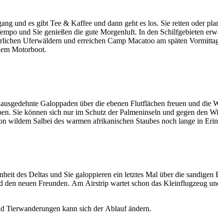
ang und es gibt Tee & Kaffee und dann geht es los. Sie reiten oder
po und Sie genießen die gute Morgenluft. In den Schilfgebieten erw
errlichen Uferwäldern und erreichen Camp Macatoo am späten Vormitta
 dem Motorboot.
f ausgedehnte Galoppaden über die ebenen Flutflächen freuen und die Wa
ben. Sie können sich nur im Schutz der Palmeninseln und gegen den W
 wildem Salbei des warmen afrikanischen Staubes noch lange in Erinn
eit des Deltas und Sie galoppieren ein letztes Mal über die sandigen 
den neuen Freunden. Am Airstrip wartet schon das Kleinflugzeug und n
nd Tierwanderungen kann sich der Ablauf ändern.