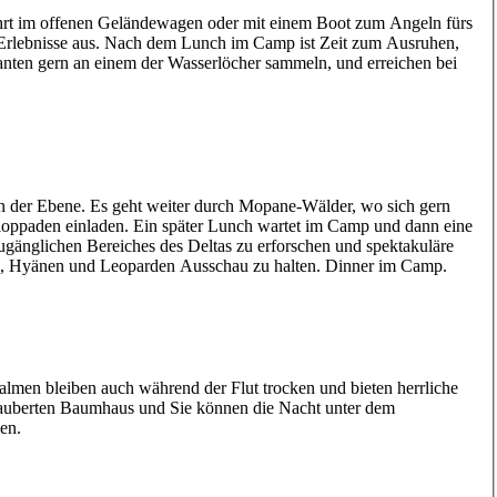
fahrt im offenen Geländewagen oder mit einem Boot zum Angeln fürs
n Erlebnisse aus. Nach dem Lunch im Camp ist Zeit zum Ausruhen,
efanten gern an einem der Wasserlöcher sammeln, und erreichen bei
 der Ebene. Es geht weiter durch Mopane-Wälder, wo sich gern
loppaden einladen. Ein später Lunch wartet im Camp und dann eine
ugänglichen Bereiches des Deltas zu erforschen und spektakuläre
en, Hyänen und Leoparden Ausschau zu halten. Dinner im Camp.
almen bleiben auch während der Flut trocken und bieten herrliche
auberten Baumhaus und Sie können die Nacht unter dem
en.