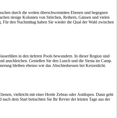
 planschen durch die weiten überschwemmten Ebenen und begegnen
achen riesige Kolonien von Störchen, Reihern, Gänsen und vielen
g. Für den Nachmittag haben Sie wieder die Qual der Wahl zwischen
sserlilien in den tieferen Pools bewundern. In dieser Region sind
ind anschleichen. Genießen Sie den Lunch und die Siesta im Camp.
erung bleiben ebenso wie das Abschiedsessen bei Kerzenlicht.
Ebenen, vielleicht mit einer Herde Zebras oder Antilopen. Dann geht
ach dem Start betrachten Sie Ihr Revier der letzten Tage aus der