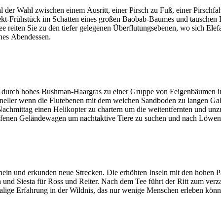
 der Wahl zwischen einem Ausritt, einer Pirsch zu Fuß, einer Pirsch
em Sekt-Frühstück im Schatten eines großen Baobab-Baumes und tausche
ffee reiten Sie zu den tiefer gelegenen Überflutungsebenen, wo sich El
ches Abendessen.
g durch hohes Bushman-Haargras zu einer Gruppe von Feigenbäumen in
chneller wenn die Flutebenen mit dem weichen Sandboden zu langen Ga
Nachmittag einen Helikopter zu chartern um die weitentfernten und unz
 offenen Geländewagen um nachtaktive Tiere zu suchen und nach Löw
inein und erkunden neue Strecken. Die erhöhten Inseln mit den hohen P
 Siesta für Ross und Reiter. Nach dem Tee führt der Ritt zum verz
malige Erfahrung in der Wildnis, das nur wenige Menschen erleben könn