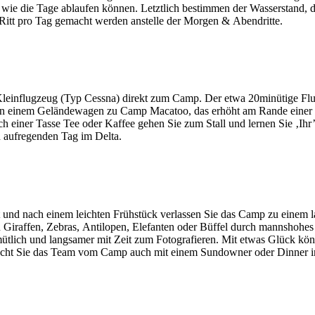
piel wie die Tage ablaufen können. Letztlich bestimmen der Wasserstand
itt pro Tag gemacht werden anstelle der Morgen & Abendritte.
leinflugzeug (Typ Cessna) direkt zum Camp. Der etwa 20minütige Fl
der in einem Geländewagen zu Camp Macatoo, das erhöht am Rande einer 
 einer Tasse Tee oder Kaffee gehen Sie zum Stall und lernen Sie ‚Ihr
n aufregenden Tag im Delta.
t und nach einem leichten Frühstück verlassen Sie das Camp zu einem 
n Giraffen, Zebras, Antilopen, Elefanten oder Büffel durch mannshoh
gemütlich und langsamer mit Zeit zum Fotografieren. Mit etwas Glück
rascht Sie das Team vom Camp auch mit einem Sundowner oder Dinner 