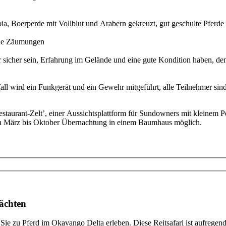
ia, Boerperde mit Vollblut und Arabern gekreuzt, gut geschulte Pferde
liche Zäumungen
hr sicher sein, Erfahrung im Gelände und eine gute Kondition haben, denn
fall wird ein Funkgerät und ein Gewehr mitgeführt, alle Teilnehmer sin
taurant-Zelt’, einer Aussichtsplattform für Sundowners mit kleinem Po
n März bis Oktober Übernachtung in einem Baumhaus möglich.
Nächten
Sie zu Pferd im Okavango Delta erleben. Diese Reitsafari ist aufregend