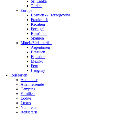
Sri Lanka
Türkei
Europa
Bosnien & Herzegovina
Frankreich
Kroatien
Portugal
Rumänien
Spanien
Mittel-/Südamerika
Argentinien
Brasilien
Equador
Mexiko
Peru
Uruguay
Reisearten
Abenteuer
Alleinreisende
Camping
Familien
Lodge
Luxus
Nichtreiter
Reitsafaris