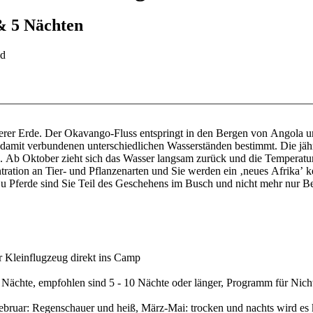
& 5 Nächten
ld
rer Erde. Der Okavango-Fluss entspringt in den Bergen von Angola und
 damit verbundenen unterschiedlichen Wasserständen bestimmt. Die jäh
 Ab Oktober zieht sich das Wasser langsam zurück und die Temperature
ntration an Tier- und Pflanzenarten und Sie werden ein ‚neues Afrika’
v. Zu Pferde sind Sie Teil des Geschehens im Busch und nicht mehr nur
r Kleinflugzeug direkt ins Camp
3 Nächte, empfohlen sind 5 - 10 Nächte oder länger, Programm für Nicht
ebruar: Regenschauer und heiß, März-Mai: trocken und nachts wird es k