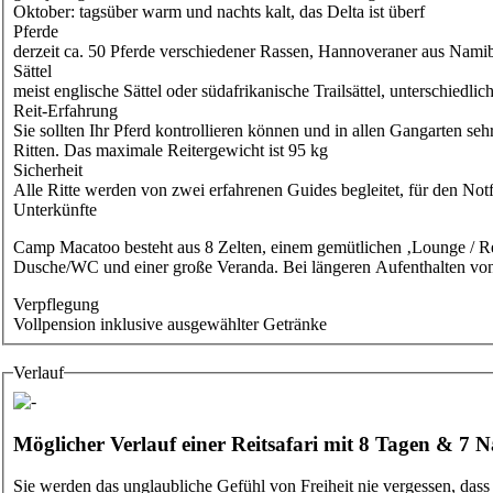
Oktober: tagsüber warm und nachts kalt, das Delta ist überf
Pferde
derzeit ca. 50 Pferde verschiedener Rassen, Hannoveraner aus Namib
Sättel
​meist englische Sättel oder südafrikanische Trailsättel, unterschied
Reit-Erfahrung
​Sie sollten Ihr Pferd kontrollieren können und in allen Gangarten se
Ritten. Das maximale Reitergewicht ist 95 kg
Sicherheit
​Alle Ritte werden von zwei erfahrenen Guides begleitet, für den Not
Unterkünfte
Camp Macatoo besteht aus 8 Zelten, einem gemütlichen ‚Lounge / Res
Dusche/WC und einer große Veranda. Bei längeren Aufenthalten vo
Verpflegung
Vollpension inklusive ausgewählter Getränke
Verlauf
Möglicher Verlauf einer Reitsafari mit 8 Tagen & 7 
Sie werden das unglaubliche Gefühl von Freiheit nie vergessen, dass 