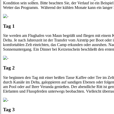
Kondition sein sollten. Bitte beachten Sie, der Verlauf ist ein Beis
Wetter das Programm. Während der kühlen Monate kann ein langer R
Tag 1
Sie werden am Flughafen von Maun begrüßt und fliegen mit einem K
Delta. Je nach Jahreszeit ist der Transfer vom Airstrip per Boot o
komfortablen Zelt einrichten, das Camp erkunden oder ausruhen. Nach
Sonnenuntergang. Ein Dinner bei Kerzenschein beschließt den erste
Tag 2
Sie beginnen den Tag mit einer heißen Tasse Kaffee oder Tee im Zel
durch Kanäle im Delta, galoppieren auf sandigen Ebenen oder folge
am Pool oder auf Ihrer Veranda genießen. Der abendliche Ritt ist 
Elefanten und Flusspferden unterwegs beobachten. Vielleicht über
Tag 3