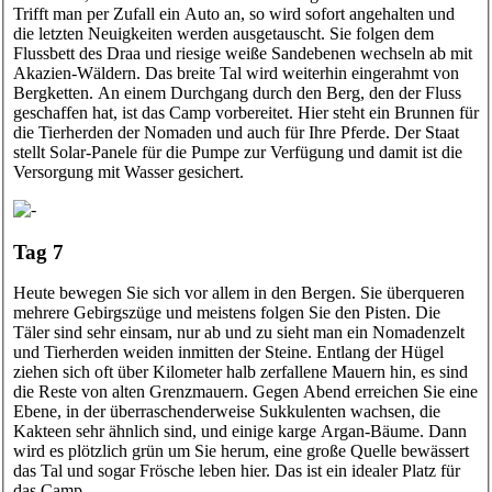
Trifft man per Zufall ein Auto an, so wird sofort angehalten und
die letzten Neuigkeiten werden ausgetauscht. Sie folgen dem
Flussbett des Draa und riesige weiße Sandebenen wechseln ab mit
Akazien-Wäldern. Das breite Tal wird weiterhin eingerahmt von
Bergketten. An einem Durchgang durch den Berg, den der Fluss
geschaffen hat, ist das Camp vorbereitet. Hier steht ein Brunnen für
die Tierherden der Nomaden und auch für Ihre Pferde. Der Staat
stellt Solar-Panele für die Pumpe zur Verfügung und damit ist die
Versorgung mit Wasser gesichert.
Tag 7
Heute bewegen Sie sich vor allem in den Bergen. Sie überqueren
mehrere Gebirgszüge und meistens folgen Sie den Pisten. Die
Täler sind sehr einsam, nur ab und zu sieht man ein Nomadenzelt
und Tierherden weiden inmitten der Steine. Entlang der Hügel
ziehen sich oft über Kilometer halb zerfallene Mauern hin, es sind
die Reste von alten Grenzmauern. Gegen Abend erreichen Sie eine
Ebene, in der überraschenderweise Sukkulenten wachsen, die
Kakteen sehr ähnlich sind, und einige karge Argan-Bäume. Dann
wird es plötzlich grün um Sie herum, eine große Quelle bewässert
das Tal und sogar Frösche leben hier. Das ist ein idealer Platz für
das Camp.