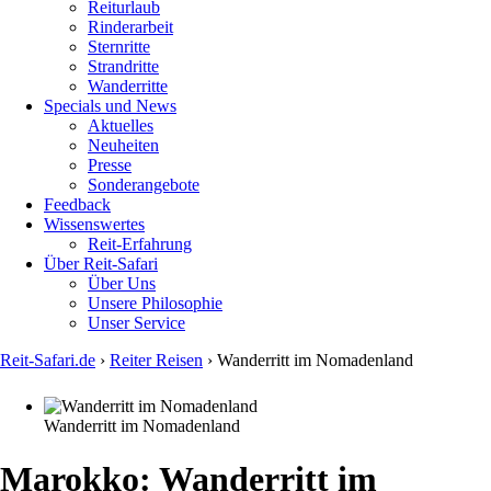
Reiturlaub
Rinderarbeit
Sternritte
Strandritte
Wanderritte
Specials und News
Aktuelles
Neuheiten
Presse
Sonderangebote
Feedback
Wissenswertes
Reit-Erfahrung
Über Reit-Safari
Über Uns
Unsere Philosophie
Unser Service
Reit-Safari.de
›
Reiter Reisen
›
Wanderritt im Nomadenland
You
are
Wanderritt im Nomadenland
here
Marokko
: Wanderritt im