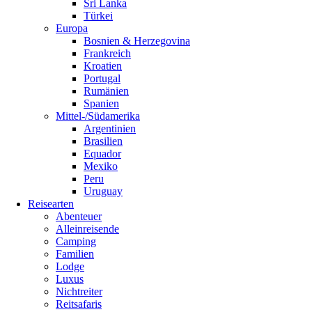
Sri Lanka
Türkei
Europa
Bosnien & Herzegovina
Frankreich
Kroatien
Portugal
Rumänien
Spanien
Mittel-/Südamerika
Argentinien
Brasilien
Equador
Mexiko
Peru
Uruguay
Reisearten
Abenteuer
Alleinreisende
Camping
Familien
Lodge
Luxus
Nichtreiter
Reitsafaris