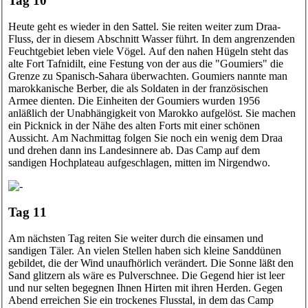
Tag 10
Heute geht es wieder in den Sattel. Sie reiten weiter zum Draa-
Fluss, der in diesem Abschnitt Wasser führt. In dem angrenzenden
Feuchtgebiet leben viele Vögel. Auf den nahen Hügeln steht das
alte Fort Tafnidilt, eine Festung von der aus die "Goumiers" die
Grenze zu Spanisch-Sahara überwachten. Goumiers nannte man
marokkanische Berber, die als Soldaten in der französischen
Armee dienten. Die Einheiten der Goumiers wurden 1956
anläßlich der Unabhängigkeit von Marokko aufgelöst. Sie machen
ein Picknick in der Nähe des alten Forts mit einer schönen
Aussicht. Am Nachmittag folgen Sie noch ein wenig dem Draa
und drehen dann ins Landesinnere ab. Das Camp auf dem
sandigen Hochplateau aufgeschlagen, mitten im Nirgendwo.
Tag 11
Am nächsten Tag reiten Sie weiter durch die einsamen und
sandigen Täler. An vielen Stellen haben sich kleine Sanddünen
gebildet, die der Wind unaufhörlich verändert. Die Sonne läßt den
Sand glitzern als wäre es Pulverschnee. Die Gegend hier ist leer
und nur selten begegnen Ihnen Hirten mit ihren Herden. Gegen
Abend erreichen Sie ein trockenes Flusstal, in dem das Camp