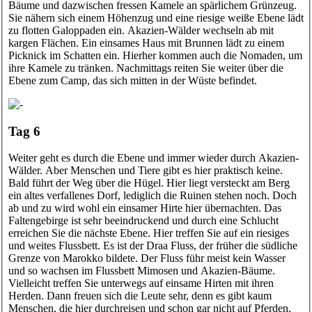
Bäume und dazwischen fressen Kamele an spärlichem Grünzeug.
Sie nähern sich einem Höhenzug und eine riesige weiße Ebene lädt
zu flotten Galoppaden ein. Akazien-Wälder wechseln ab mit
kargen Flächen. Ein einsames Haus mit Brunnen lädt zu einem
Picknick im Schatten ein. Hierher kommen auch die Nomaden, um
ihre Kamele zu tränken. Nachmittags reiten Sie weiter über die
Ebene zum Camp, das sich mitten in der Wüste befindet.
Tag 6
Weiter geht es durch die Ebene und immer wieder durch Akazien-
Wälder. Aber Menschen und Tiere gibt es hier praktisch keine.
Bald führt der Weg über die Hügel. Hier liegt versteckt am Berg
ein altes verfallenes Dorf, lediglich die Ruinen stehen noch. Doch
ab und zu wird wohl ein einsamer Hirte hier übernachten. Das
Faltengebirge ist sehr beeindruckend und durch eine Schlucht
erreichen Sie die nächste Ebene. Hier treffen Sie auf ein riesiges
und weites Flussbett. Es ist der Draa Fluss, der früher die südliche
Grenze von Marokko bildete. Der Fluss führ meist kein Wasser
und so wachsen im Flussbett Mimosen und Akazien-Bäume.
Vielleicht treffen Sie unterwegs auf einsame Hirten mit ihren
Herden. Dann freuen sich die Leute sehr, denn es gibt kaum
Menschen, die hier durchreisen und schon gar nicht auf Pferden.