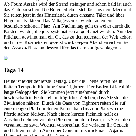
Ab Foum Assaka wird der Strand steiniger und schon bald ist auch
das Ende zu sehen. Die Berge erheben sich fast aus dem Meer und
Sie reiten jetzt in das Hinterland, durch einsame Täler und über
Hügel mit Kakteen. Das Mittagessen ist wieder an einem
besonders schönen Platz. Am Nachmittag geht es weiter durch die
Kakteenwälder, die jetzt systematisch angepflanzt werden. Aus den
Früchten gewinnt man ein Öl, das zu den teuersten der Welt gehört
und in der Kosmetik eingesetzt wird. Gegen Abend erreichen Sie
den Assaka-Fluss, an dessen Ufer das Camp aufgeschlagen ist.
Taga 14
Heute ist leider der letzte Reittag. Über die Ebene reiten Sie in
flottem Tempo in Richtung Oase Tighmert. Der Boden ist ideal für
lange Galoppaden. Sie kommen jetzt zunehmend durch
bewirtschaftete Felder, ein untrügliches Zeichen, dass Sie sich der
Zivilisation nähern. Durch die Oase von Tighmert reiten Sie auf
einem engen Pfad durch den Palmenhain bis zum Platz wo die
Pferde stehen bleiben. Nach einem kurzen Picknick heißt es
Abschied nehmen von den Pferden und dem Team, das Sie in den
vergangenen zwei Wochen versorgt hat. Sie verladen Ihr Gepäck
und fahren mit dem Auto über Gouelmim zurück nach Agadir.
Übernachtung im Hotel in Agadir.