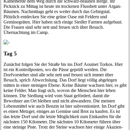
Kamelherde dem Weg durch die schwarz-braunen Berge. Ihr
Picknick zu Mittag ist heute im trockenen Flussbett unter Argan-
Bäumen. Nachmittags geht es weiter durch das Gebirgstal.
Plötzlich entdecken Sie eine grüne Oase mit Feldern und
Gemüsegräten. Hier haben sich einige Siedler Farmen aufgebaut.
Die Frauen sind sehr nett und freuen sich über Besuch.
Übernachtung im Camp.
Tag 5
Zunächst folgen Sie der Straße bis ins Dorf Aouinet Torkos. Hier
ist ein Kontrollposten, wo die Pässe geprüft werden. Die
Dorfvorsteher sind alle sehr nett und freuen sich immer über
Besuch, sprich Abwechslung. Das Dorf liegt völlig abgelegen
mitten in einer steinigen Ebene. Keine Bäume wachsen hier, es gibt
keine Felder. Man fragt sich, wovon die Menschen hier leben
können. Die Siedlung wird vom Staat gefördert, damit die
Bewohner am Ort bleiben und nicht abwandern. Die meisten
Lebensmittel wie auch Benzin ist hier subventioniert. Im Dorf gibt
es einen Metzger, einiges an Gemüse und Brot zu kaufen. Es ist
das letzte Dorf und die letzte Möglichkeit zum Einkaufen für die
nächsten 150 Kilometer. Die nächsten 10 Kilometer führen über
eine steinige Piste. Trotz der Steine wachsen hier einige Akazien-