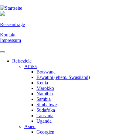
Direkt
zum
Inhalt
Reiseanfrage
Kontakt
Impressum
Reiseziele
Afrika
Botswana
Eswatini (ehem. Swasiland)
Kenia
Marokko
Namibia
Sambia
Simbabwe
Südafrika
Tansania
Uganda
Asien
Georgien