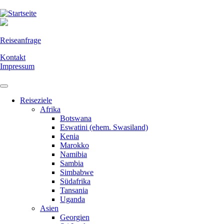
Direkt
zum
Inhalt
Reiseanfrage
Kontakt
Impressum
Reiseziele
Afrika
Botswana
Eswatini (ehem. Swasiland)
Kenia
Marokko
Namibia
Sambia
Simbabwe
Südafrika
Tansania
Uganda
Asien
Georgien