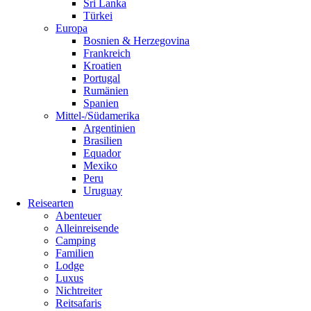
Sri Lanka
Türkei
Europa
Bosnien & Herzegovina
Frankreich
Kroatien
Portugal
Rumänien
Spanien
Mittel-/Südamerika
Argentinien
Brasilien
Equador
Mexiko
Peru
Uruguay
Reisearten
Abenteuer
Alleinreisende
Camping
Familien
Lodge
Luxus
Nichtreiter
Reitsafaris