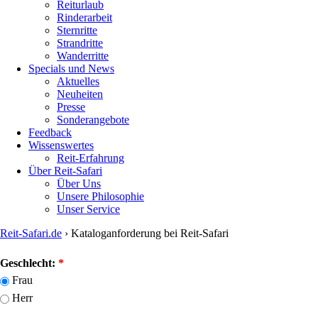
Reiturlaub
Rinderarbeit
Sternritte
Strandritte
Wanderritte
Specials und News
Aktuelles
Neuheiten
Presse
Sonderangebote
Feedback
Wissenswertes
Reit-Erfahrung
Über Reit-Safari
Über Uns
Unsere Philosophie
Unser Service
Reit-Safari.de
›
Kataloganforderung bei Reit-Safari
You
Geschlecht:
*
are
Frau
here
Herr