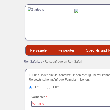
Direkt
zum
Inhalt
Reiseziele
Reisearten
Specials und 
Abenteuer
Aktuelles
Luxus
You
Afrika
Asien
Reit-Safari.de
›
Reiseanfrage an Reit-Safari
are
Alleinreisende
Neuheiten
Nichtrei
here
Botswana
Georgien
Camping
Presse
Reitsafa
Eswatini
Für uns ist der direkte Kontakt zu Ihnen wichtig und wir kö
Sri Lanka
Familien
Sonderangeb
Reiturla
(ehem.
Reisewünsche im Anfrage-Formular mitteilen.
Türkei
Swasiland)
Lodge
Frau
Herr
Kenia
Marokko
Vorname:
*
Namibia
Sambia