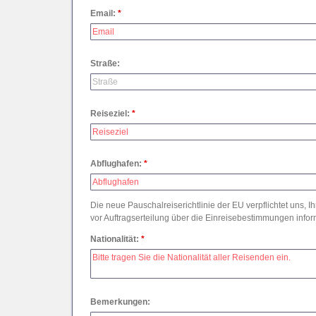
Simbabwe
Email:
*
Südafrika
Tansania
Uganda
Straße:
Reiseziel:
*
Abflughafen:
*
Die neue Pauschalreiserichtlinie der EU verpflichtet uns, I
vor Auftragserteilung über die Einreisebestimmungen inform
Nationalität:
*
Bemerkungen: