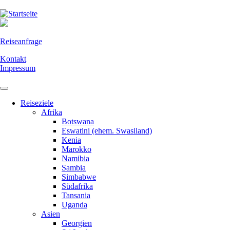
Direkt
zum
Inhalt
Reiseanfrage
Kontakt
Impressum
Reiseziele
Afrika
Botswana
Eswatini (ehem. Swasiland)
Kenia
Marokko
Namibia
Sambia
Simbabwe
Südafrika
Tansania
Uganda
Asien
Georgien