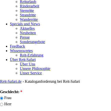
Reiturlaub
Rinderarbeit
Sternritte
Strandritte
Wanderritte
Specials und News
Aktuelles
Neuheiten
Presse
Sonderangebote
Feedback
Wissenswertes
Reit-Erfahrung
Über Reit-Safari
Über Uns
Unsere Philosophie
Unser Service
Reit-Safari.de
›
Kataloganforderung bei Reit-Safari
You
Geschlecht:
*
are
Frau
here
Herr