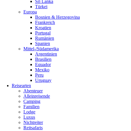
Sri Lanka
Türkei
Europa
Bosnien & Herzegovina
Frankreich
Kroatien
Portugal
Rumänien
Spanien
Mittel-/Südamerika
Argentinien
Brasilien
Equador
Mexiko
Peru
Uruguay
Reisearten
Abenteuer
Alleinreisende
Camping
Familien
Lodge
Luxus
Nichtreiter
Reitsafaris